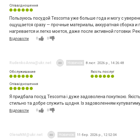
Співвідношення
Пользуюсь посудой Tescoma уже больше года и могу с уверенн
ощущается сразу — прочные материалы, аккуратная сборка и 
нагревается и легко моется, даже после активной готовки. Ре
0
0
Відповісти
RudenkoAnna@ukr.net
Новичок
8 лют. 2026 р., 14:26:48
Обслуживание
Якість послуг
Співвідношення
Я придбала посуд Tescoma і дуже задоволена покупкою. Якість 
стильно та добре служить щодня. Із задоволенням купуватим
0
0
Відповісти
OlenaNM@ukr.net
Новичок
11 бер. 2026 р., 12:52:04