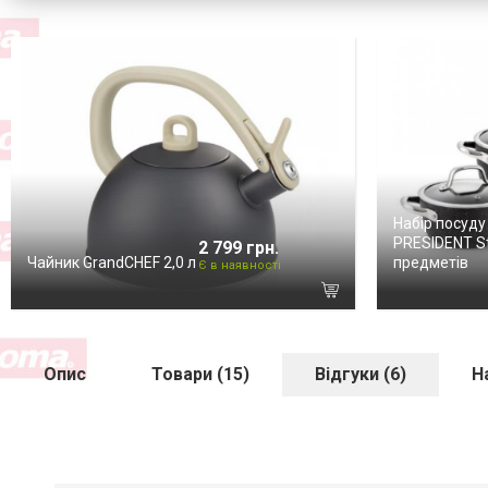
Набір посуду
PRESIDENT St
2 799 грн.
Чайник GrandCHEF 2,0 л
предметів
Є в наявності
Опис
Товари (15)
Відгуки (6)
Н