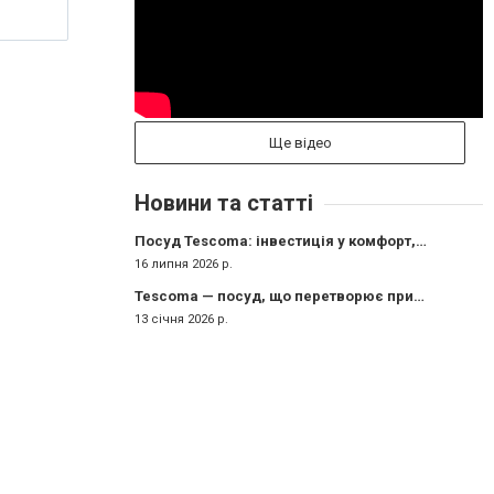
Ще відео
Новини та статті
Посуд Tescoma: інвестиція у комфорт, якість і задоволення від приготування
16 липня 2026 р.
Tescoma — посуд, що перетворює приготування їжі на задоволення
13 січня 2026 р.