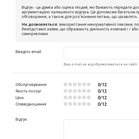
Відгук - це думка або оцінка людей, які бажають передати 
аргументацією залишеного відгука. Це допоможе багатьом пр
обговорення, а також для роз'яснення питань, що цікавлять.
Не дозволяється:
використання ненормативної лексики, по
безпідставні заяви, що ображають діяльність компанії і / або
самореклама.
Введіть email:
Ваш e-mail не відображатиметься на сайті
Обслуговування
0/12
Якість послуг
0/12
Ціна
0/12
Співвідношення
0/12
Відгук: