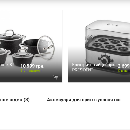
one, 8
Електрична яйцеварка
10 599 грн.
2 699
PRESIDENT
Є в наявності
Є в ная
аше відео (8)
Аксесуари для приготування їжі