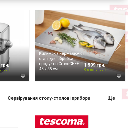
Килимок з нержавіючої
сталі для обробки
продуктів GrandCHEF
 грн.
1 599 грн.
45 х 35 см
вності
Є в наявності
Сервірування столу-столові прибори
Ще