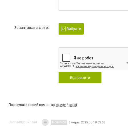
Завантажити фото:
Вибрати
Відправити
Показувати новий коментар:
внизу
/
вгорі
Janna48@ukr.net
Новичок
5 черв. 2025 р., 18:03:53