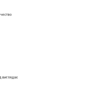
ачество
уд виглядає