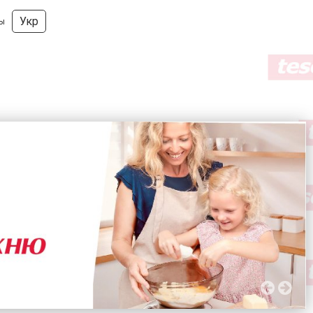
Укр
ды