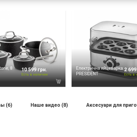
one, 8
Електрична яйцеварка
10 599 грн.
2 699
PRESIDENT
Есть в наличии
Есть в
ы (6)
Наше видео (8)
Аксесуари для приго