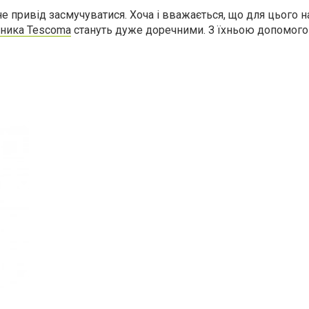
 не привід засмучуватися. Хоча і вважається, що для цього
бника Tescoma
стануть дуже доречними. З їхньою допомого