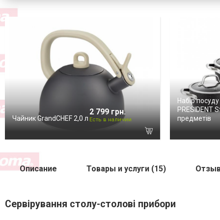
Набір посуду
PRESIDENT St
2 799 грн.
Чайник GrandCHEF 2,0 л
предметів
Есть в наличии
Описание
Товары и услуги (15)
Отзыв
Сервірування столу-столові прибори