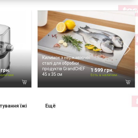
Килимок з нержавіючої
сталі для обробки
продуктів GrandCHEF
 грн.
1 599 грн.
45 х 35 см
 наличии
Есть в наличии
тування їжі
Ещё