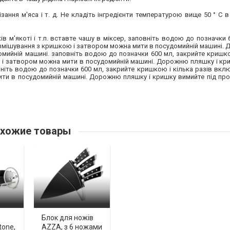
ння м'яса і т. д. Не кладіть інгредієнти температурою вище 50 ° С в
м'якоті і т.п. вставте чашу в міксер, заповніть водою до позначки 
я змішування з кришкою і затвором можна мити в посудомийній машині
омийній машині. заповніть водою до позначки 600 мл, закрийте кришко
 і затвором можна мити в посудомийній машині. Дорожню пляшку і кри
ніть водою до позначки 600 мл, закрийте кришкою і кілька разів вкл
ити в посудомийній машині. Дорожню пляшку і кришку вимийте під пр
хожие товары
Блок для ножів
tone,
AZZA, з 6 ножами