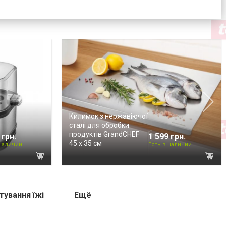
Килимок з нержавіючої
сталі для обробки
продуктів GrandCHEF
 грн.
1 599 грн.
45 х 35 см
 наличии
Есть в наличии
тування їжі
Ещё