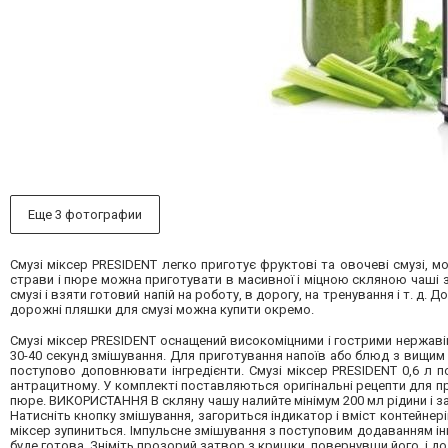
Еще 3 фотографии
Смузі міксер PRESIDENT легко приготує фруктові та овочеві смузі, мо
страви і пюре можна приготувати в масивної і міцною скляною чаші
смузі і взяти готовий напій на роботу, в дорогу, на тренування і т. 
дорожні пляшки для смузі можна купити окремо.
Смузі міксер PRESIDENT оснащений високоміцними і гострими нержаві
30-40 секунд змішування. Для приготування напоїв або блюд з вищи
поступово доповнювати інгредієнти. Смузі міксер PRESIDENT 0,6 л
антрацитному. У комплекті поставляються оригінальні рецепти для пр
пюре. ВИКОРИСТАННЯ В скляну чашу налийте мінімум 200 мл рідини і за
Натисніть кнопку змішування, загориться індикатор і вміст контейнері
міксер зупиниться. Імпульсне змішування з поступовим додаванням інгр
буде готова. Зніміть прозорий затвор з кришки, повернувши його, і дода