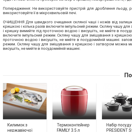
Попередження: Не використовуйте пристрій для дроблення льоду, різа
використовуйте її в мікрохвильовій печі.
ОЧИЩЕННЯ Для швидкого очищення скляної чаші і ножів від залишків 
кришкою і кілька разів включите імпульсний режим. Скляну чашу дл
і кришку вимийте під проточною водою і висушіть, не мийте в посуд
включите імпульсний режим. Скляну чашу для змішування з кришкою
проточною водою і висушіть, не мийте в посудомийній машині. запов
режим. Скляну чашу для змішування з кришкою і затвором можна м
висушіть, не мийте в посудомийній машині.
По
Килимок з
Термоконтейнер
Набір посуду
нержавіючої
FAMILY 3.5 л
PRESIDENT S