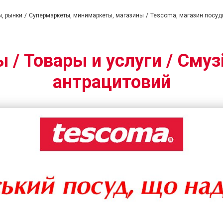
ы, рынки
Супермаркеты, минимаркеты, магазины
Tescoma, магазин посу
 / Товары и услуги / Смузі
антрацитовий