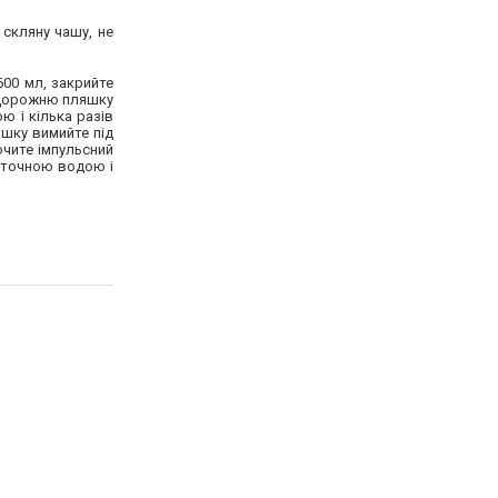
 скляну чашу, не
600 мл, закрийте
. Дорожню пляшку
ю і кілька разів
шку вимийте під
ючите імпульсний
оточною водою і