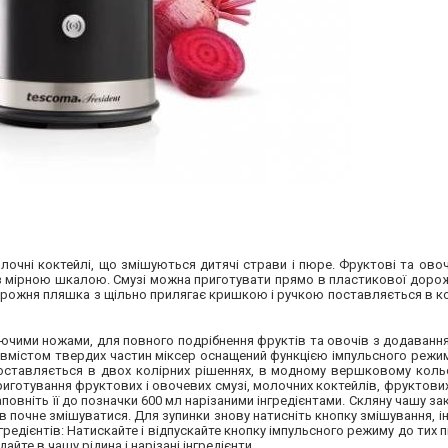
лочні коктейлі, що змішуються дитячі страви і пюре. Фруктові та овоче
 з мірною шкалою. Смузі можна приготувати прямо в пластикової доро
д. Дорожня пляшка з щільно прилягає кришкою і ручкою поставляється в к
ючими ножами, для повного подрібнення фруктів та овочів з додаванн
м вмістом твердих частин міксер оснащений функцією імпульсного реж
 поставляється в двох колірних рішеннях, в модному вершковому коль
иготування фруктових і овочевих смузі, молочних коктейлів, фруктових
повніть її до позначки 600 мл нарізаними інгредієнтами. Скляну чашу з
в почне змішуватися. Для зупинки знову натисніть кнопку змішування, ін
едієнтів: Натискайте і відпускайте кнопку імпульсного режиму до тих пі
йте в чашу рідина і нарізані інгредієнти.