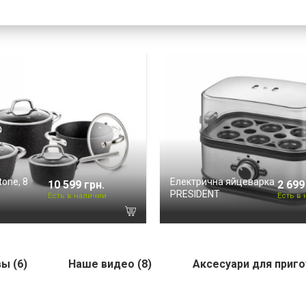
one, 8
Електрична яйцеварка
10 599 грн.
2 699
PRESIDENT
Есть в наличии
Есть в
ы (6)
Наше видео (8)
Аксесуари для приго