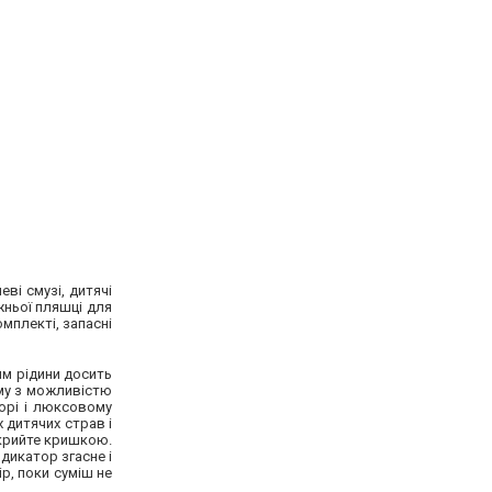
ві смузі, дитячі
жньої пляшці для
омплекті, запасні
ям рідини досить
иму з можливістю
орі і люксовому
 дитячих страв і
акрийте кришкою.
дикатор згасне і
р, поки суміш не