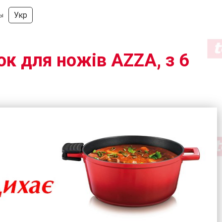
Укр
ды
ок для ножів AZZA, з 6