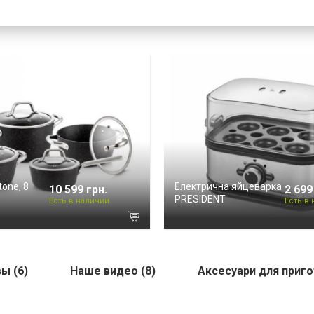
one, 8
Електрична яйцеварка
10 599 грн.
2 699
PRESIDENT
Есть в наличии
Есть в
ы (6)
Наше видео (8)
Аксесуари для приго