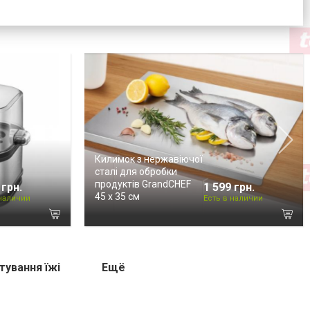
Килимок з нержавіючої
сталі для обробки
продуктів GrandCHEF
 грн.
1 599 грн.
45 х 35 см
 наличии
Есть в наличии
тування їжі
Ещё