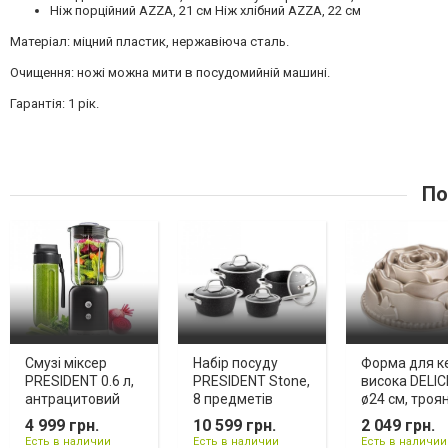
Ніж порційний AZZA, 21 см Ніж хлібний AZZA, 22 см
Матеріал: міцний пластик, нержавіюча сталь.
Очищення: ножі можна мити в посудомийній машині.
Гарантія: 1 рік.
По
Смузі міксер
Набір посуду
Форма для к
PRESIDENT 0.6 л,
PRESIDENT Stone,
висока DELIC
антрацитовий
8 предметів
ø24 см, троя
4 999 грн.
10 599 грн.
2 049 грн.
Есть в наличии
Есть в наличии
Есть в наличии