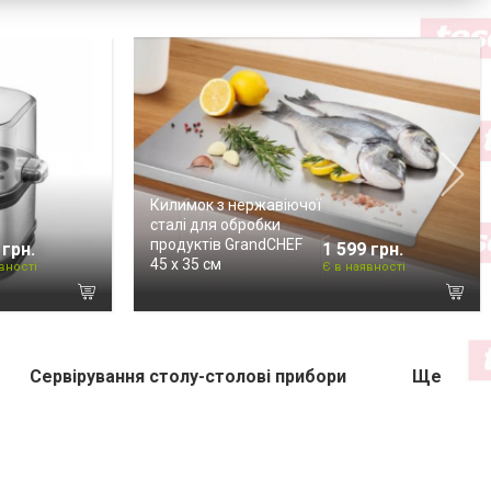
Килимок з нержавіючої
сталі для обробки
продуктів GrandCHEF
 грн.
1 599 грн.
45 х 35 см
вності
Є в наявності
Сервірування столу-столові прибори
Ще