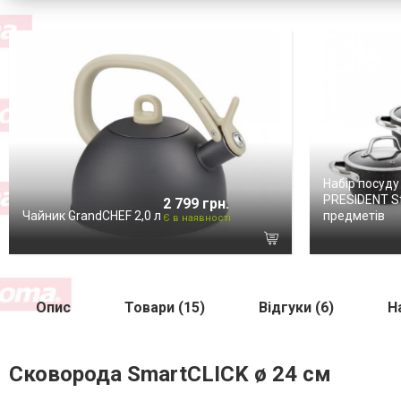
Набір посуду
PRESIDENT St
2 799 грн.
Чайник GrandCHEF 2,0 л
предметів
Є в наявності
Опис
Товари (15)
Відгуки (6)
Н
Сковорода SmartCLICK ø 24 см