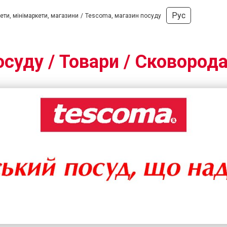
Рус
ти, мінімаркети, магазини
Tescoma, магазин посуду
суду / Товари / Сковород