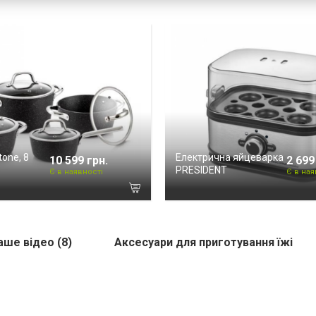
one, 8
Електрична яйцеварка
10 599 грн.
2 699
PRESIDENT
Є в наявності
Є в ная
аше відео (8)
Аксесуари для приготування їжі