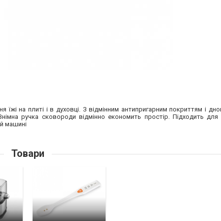
я їжі на плиті і в духовці. З відмінним антипригарним покриттям і дн
. Знімна ручка сковороди відмінно економить простір. Підходить для
ій машині
Товари