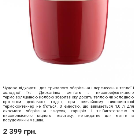
Чудово підходить для тривалого зберігання і перенесення теплої і
холодної їжі. Двохстінна ємність з високоефективною
термоізоляційною колбою зберігає їжу досить теплою чи холодною
протягом декількох годин, при звичайному використанні
термоконтейнер не б'ється. З ємністю, що виймається 1,0 л для
окремого зберігання закусок, гарнірів і т.п.Виготовлено з
високоякісного міцного пластику, непридатне для миття в
посудомийній машині.
2 399 грн.