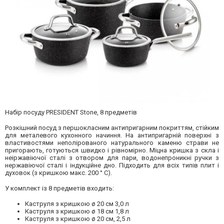
Набір посуду PRESIDENT Stone, 8 предметів
Розкішний посуд з першокласним антипригарним покриттям, стійким
для металевого кухонного начиння. На антипригарній поверхні з
властивостями неполірованого натурального каменю страви не
пригорають, готуються швидко і рівномірно. Міцна кришка з скла і
неіржавіючої сталі з отвором для пари, водонепроникні ручки з
нержавіючої сталі і індукційне дно. Підходить для всіх типів плит і
духовок (з кришкою макс. 200 ° C).
У комплект із 8 предметів входить:
Каструля з кришкою ø 20 см 3,0 л
Каструля з кришкою ø 18 см 1,8 л
Каструля з кришкою ø 20 см, 2,5 л